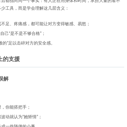
背后都指向同一个事实：有人正在用身体和时间，承担大量的看不
多少工具，而是学会理解这几层含义：
眠不足、疼痛感，都可能让对方变得敏感、易怒；
自己“是不是不够合格”；
难的”足以击碎对方的安全感。
上的支援
误解
时，你能搭把手；
波动就认为“她矫情”；
当成一件随便的小事。