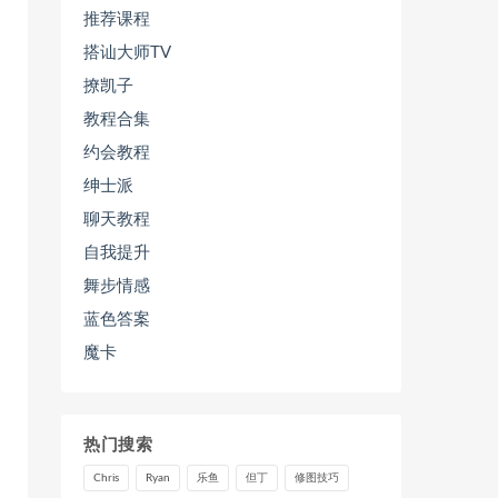
推荐课程
搭讪大师TV
撩凯子
教程合集
约会教程
绅士派
聊天教程
自我提升
舞步情感
蓝色答案
魔卡
热门搜索
Chris
Ryan
乐鱼
但丁
修图技巧