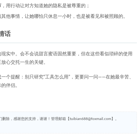
节
，用行动让对方知道她的隐私是被尊重的；
顾其他事情，让她哪怕只休息一小时，也是被看见和被照顾的。
情话
的现实中。会不会说甜言蜜语固然重要，但在这些看似琐碎的使用
正放心交托一生的关键。
一个提醒：别只研究“工具怎么用”，更要问一问——在她最辛苦、
靠的伴侣。
谢您的支持，谢谢！管理邮箱【tuibian688@foxmail.com】。