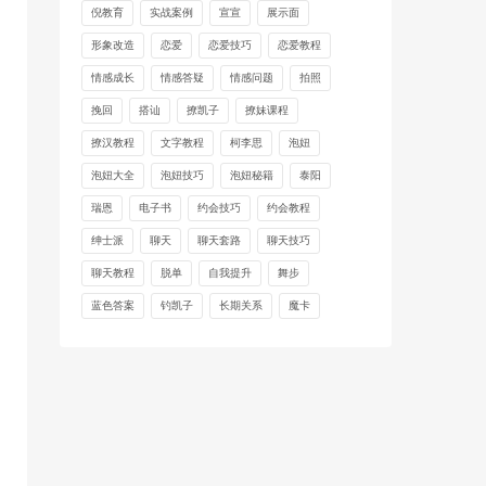
倪教育
实战案例
宣宣
展示面
形象改造
恋爱
恋爱技巧
恋爱教程
情感成长
情感答疑
情感问题
拍照
挽回
搭讪
撩凯子
撩妹课程
撩汉教程
文字教程
柯李思
泡妞
泡妞大全
泡妞技巧
泡妞秘籍
泰阳
瑞恩
电子书
约会技巧
约会教程
绅士派
聊天
聊天套路
聊天技巧
聊天教程
脱单
自我提升
舞步
蓝色答案
钓凯子
长期关系
魔卡