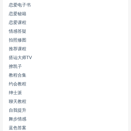
恋爱电子书
恋爱秘籍
恋爱课程
情感答疑
拍照修图
推荐课程
搭讪大师TV
撩凯子
教程合集
约会教程
绅士派
聊天教程
自我提升
舞步情感
蓝色答案