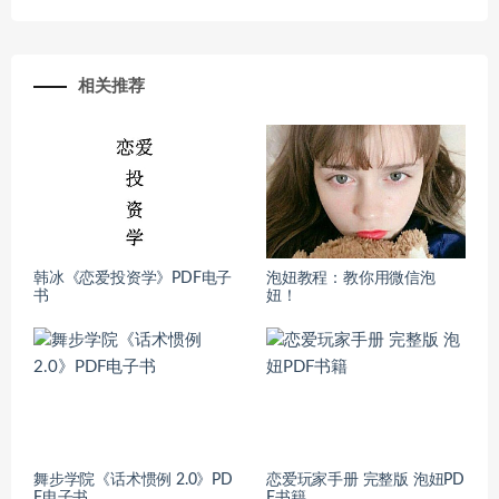
相关推荐
韩冰《恋爱投资学》PDF电子
泡妞教程：教你用微信泡
书
妞！
舞步学院《话术惯例 2.0》PD
恋爱玩家手册 完整版 泡妞PD
F电子书
F书籍