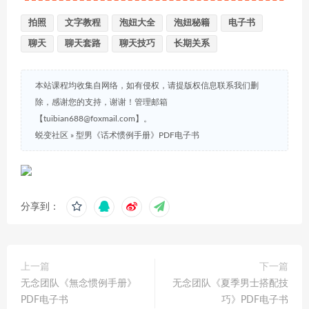
拍照
文字教程
泡妞大全
泡妞秘籍
电子书
聊天
聊天套路
聊天技巧
长期关系
本站课程均收集自网络，如有侵权，请提版权信息联系我们删
除，感谢您的支持，谢谢！管理邮箱
【tuibian688@foxmail.com】。
蜕变社区
»
型男《话术惯例手册》PDF电子书
分享到：
上一篇
下一篇
无念团队《無念惯例手册》
无念团队《夏季男士搭配技
PDF电子书
巧》PDF电子书