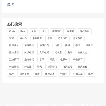
魔卡
热门搜索
Chris
Ryan
乐鱼
但丁
修图技巧
倪教育
实战案例
宣宣
展示面
形象改造
恋爱
恋爱技巧
恋爱教程
情感成长
情感答疑
情感问题
拍照
挽回
搭讪
撩凯子
撩妹课程
撩汉教程
文字教程
柯李思
泡妞
泡妞大全
泡妞技巧
泡妞秘籍
泰阳
瑞恩
电子书
约会技巧
约会教程
绅士派
聊天
聊天套路
聊天技巧
聊天教程
脱单
自我提升
舞步
蓝色答案
钓凯子
长期关系
魔卡