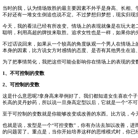
当时的我，认为情场致胜的最主要因素不外乎是身高、长相、
不好还有一堆女生倒追也说不定。不过梦想归梦想，现实归现
今天，我的看法已经有所改变。情场上的表现就像是在玩大老
聪明，利用高超的牌技来取胜。追求女性也是一样，如果你的
不过话说回来，如果从一个较高的角度纵观一个男人在情场上
本身的因素，比方说女方对感情的态度、是否有其他男生在追
为了把事情简化，我把这些可能会影响你在情场上的表现的变
1、不可控制的变数
2、可控制的变数
这是什么意思呢?拿身高来举例好了。我们都知道女生喜欢个
长高的灵丹妙药，所以说一旦身高定型以后，它就是一个“不可
至于可控制的变数就是你能够改变或改善的东西。比方说，今
也就是说，发型是一个“可控变数”，你有办法去加以改善，进
的问题罢了。重点是，当你开始培养这样的思维模式时，你已