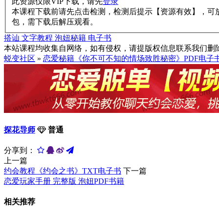
此资源仅限VIP下载，请先
登录
本课程下载前请先点击检测，检测后提示【资源有效】，可
包，需下载后解压观看。
搭讪
文字教程
泡妞秘籍
电子书
本站课程均收集自网络，如有侵权，请提版权信息联系我们删除，感谢您的
蜕变社区
»
恋爱秘籍《你不可不知的情场致胜秘密》PDF电子
探花导师
普通
分享到：
上一篇
约会教程《约会之书》TXT电子书
下一篇
恋爱玩家手册 完整版 泡妞PDF书籍
相关推荐