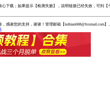
放心下载；如果提示【检测失败】，说明链接已经失效，可到【
支持，谢谢！管理邮箱【tuibian688@foxmail.com】
书